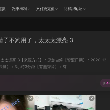
報數
跑車福利
支付寶充值
防和諧地址
精子不夠用了，太太太漂亮 3
太漂亮 3【來源方式】：原創自錄【資源日期】：2020-12-
時間長度】：3小時3分鍾【有無聲音】：有
4
共