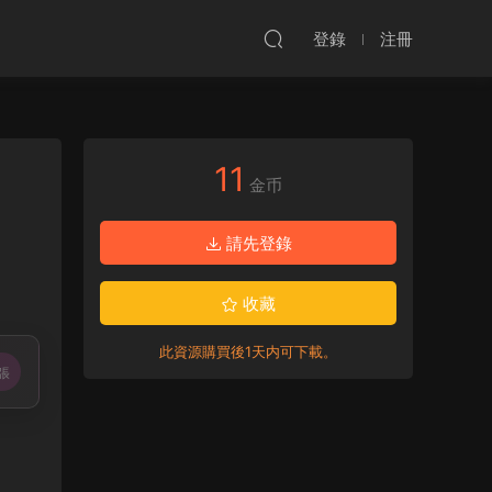
登錄
注冊
11
金币
請先登錄
收藏
此資源購買後1天内可下載。
張