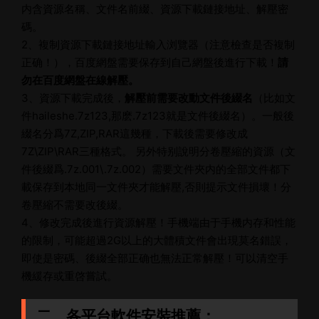
内含資源名稱、文件名前綴、資源下載鏈接地址、解壓密
碼。
2、複制資源下載鏈接地址輸入浏覽器（注意檢查是否複制
正确！），百度網盤需要保存到自己網盤後進行下載！
請
勿在百度網盤在線解壓。
3、資源下載完成後，
解壓前需要改動文件後綴名
（比如文
件haileshe.7z123,那麽.7z123就是文件後綴名）。一般後
綴名分爲7Z,ZIP,RAR這幾種，下載後需要修改成
7Z\ZIP\RAR三種格式。 另外特别說明分卷壓縮的資源（文
件後綴爲.7z.001\.7z.002）需要文件夾内的全部文件都下
載保存到本地同一文件夾才能解壓,否則提示文件損壞！分
卷壓縮不需要改後綴。
4、修改完成後進行資源解壓！手機端由于手機内存和性能
的限制，可能超過2G以上的大體積文件會出現莫名錯誤，
即使是密碼、後綴全部正确也無法正常解壓！可以清空手
機緩存或重啓嘗試。
二、各平台軟件安裝推薦
：