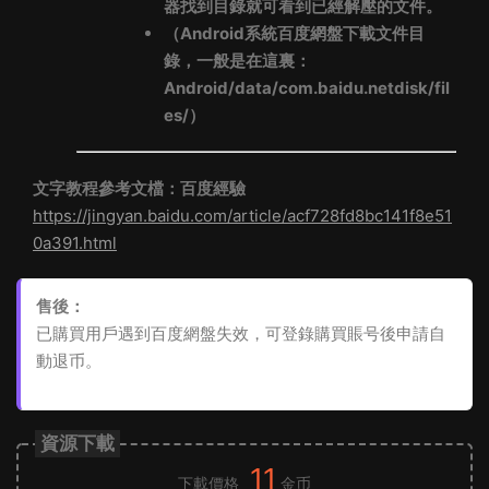
器找到目錄就可看到已經解壓的文件。
（Android系統百度網盤下載文件目
錄，一般是在這裏：
Android/data/com.baidu.netdisk/fil
es/）
文字教程參考文檔：百度經驗
https://jingyan.baidu.com/article/acf728fd8bc141f8e51
0a391.html
售後：
已購買用戶遇到百度網盤失效，可登錄購買賬号後申請自
動退币。
資源下載
11
下載價格
金币